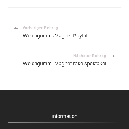
Beitragsnavigation
Vorheriger Beitrag
Weichgummi-Magnet PayLife
Nächster Beitrag
Weichgummi-Magnet rakelspektakel
Information