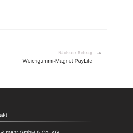
Nächster Beitrag
Weichgummi-Magnet PayLife
akt
s & mehr GmbH & Co. KG