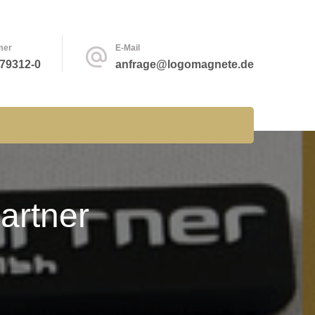
mer
E-Mail
 79312-0
anfrage@logomagnete.de
artner