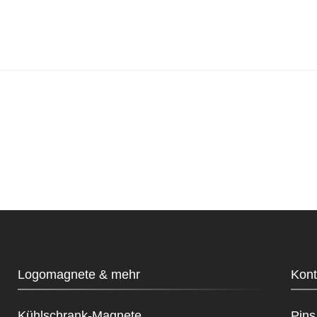
Logomagnete & mehr
Kont
Kühlschrank-Magnete
Pin