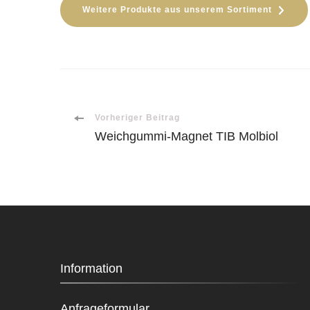
Weitere Produkte aus unserem Sortiment
Beitragsnavigation
Vorheriger Beitrag
Weichgummi-Magnet TIB Molbiol
Information
Anfrageformular