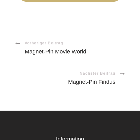
Beitragsnavigation
Vorheriger Beitrag
Magnet-Pin Movie World
Nächster Beitrag
Magnet-Pin Findus
Information